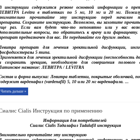
В инструкции содержится резюме основной информации о преп
ЛЕВИТРА Levitra в таблетках по 5 мг, 10 мг и 20 мг. Пожалу
внимательно прочитайте эту инструкцию перед началом п
препарата. Сохраните инструкцию. Возможно, вы захотите прочит
еще раз. Если вам будет что-то непонятно или у вас возн
дополнительные вопросы, то обратитесь к врачу или фармацевту
препарат предназначен для вас. Не передавайте его другим людям.
Левитра препарат для лечения эректильной дисфункции, инги
фосфодиэстеразы 5 типа.
Применяется для лечения эректильной дисфункции (неспособность д
и сохранить эрекцию, необходимую для совершения полового а
Латинское название: ЛЕВИТРА / LEVITRA
Состав и форма выпуска: Левитра таблетки, покрытые оболочкой, по 
содержит варденафил (vardenafil) 5, 10 или 20 мг варденафила.
...
Читать дальше »
Сиалис Cialis Инструкция по применению
Информация для потребителей
Сиалис Cialis Тадалафил Tadalafil инструкция
Внимательно прочитайте эту инструкцию
В инструкции содержится резюме основной информации о преп