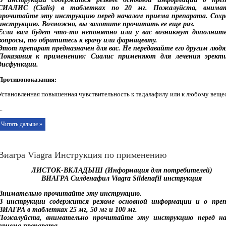
СИАЛИС (Cialis) в таблетках по 20 мг. Пожалуйста, внимат
прочитайте эту инструкцию перед началом приема препарата. Сох
инструкцию. Возможно, вы захотите прочитать ее еще раз.
Если вам будет что-то непонятно или у вас возникнут дополнит
вопросы, то обратитесь к врачу или фармацевту.
Этот препарат предназначен для вас. Не передавайте его другим люд
Показания к применению: Сиалис применяют для лечения эрект
дисфункции.
Противопоказания:
Установленная повышенная чувствительность к тадалафилу или к любому вещес
..
Читать дальше »
Виагра Viagra Инструкция по применению
ЛИСТОК-ВКЛАДЫШ (Информация для потребителей)
ВИАГРА Cилденафил Viagra Sildenafil инструкция
Внимательно прочитайте эту инструкцию.
В инструкции содержится резюме основной информации и о пре
ВИАГРА в таблетках 25 мг, 50 мг и 100 мг.
Пожалуйста, внимательно прочитайте эту инструкцию перед на
приема препарата.