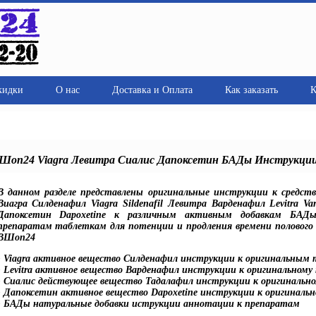
кидки
О нас
Доставка и Оплата
Как заказать
К
Шоп24 Viagra Левитра Сиалис Дапоксетин БАДы Инструкци
В данном разделе представлены оригинальные инструкции к средст
Виагра Силденафил Viagra Sildenafil Левитра Варденафил Levitra Vard
Дапоксетин Dapoxetine к различным активным добавкам БА
препаратам таблеткам для потенции и продления времени полового
ВШоп24
- Viagra активное вещество Силденафил инструкции к оригинальным
- Levitra активное вещество Варденафил инструкции к оригинальному
- Сиалис действующее вещество Тадалафил инструкции к оригинально
- Дапоксетин активное вещество Dapoxetine инструкции к оригинальн
- БАДы натуральные добавки иструкции аннотации к препаратам