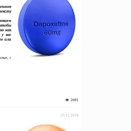
енном
тексту
ловием
 чтобы
ию как
 у вас
ом или
клые, с
2681
23.12.2016