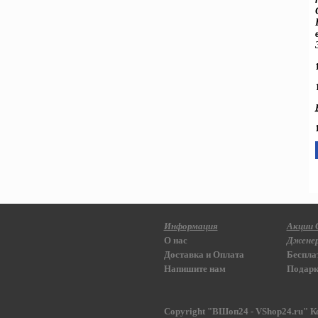
Информация
Акции 
О нас
Дженер
Доставка и Оплата
Беспла
Напишите нам
Подарк
Copyright "ВШоп24 - VShop24.ru" К