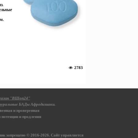
з.
ельные
м.
2783
газин "ВШоп24"
уральные БАДы Афродизиаки.
венная и проверенная
 потенции и продления
ник запрещено © 2016-2026
.
Сайт управляется