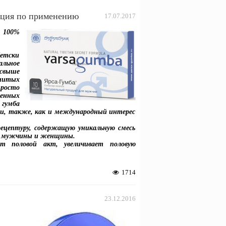
ция по применению
17.07.2017
100%
бетски
альное
 свыше
нитых
росто
ленных
 гумба
и, также, как и международный интерес
ецептуру, содержащую уникальную смесь
ей мужчины и женщины.
т половой акт, увеличивает половую
1714
23.12.2016