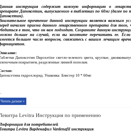
Данная инструкция содержит важную информацию о лекарств
препарате Дапоксетин, выпускаемого в таблетках по 60мг (далее по 
Дапоксетин).
Внимательное прочтение данной инструкции является важным ус
перед началом приема данного лекарственного препарата для того,
убедиться в том, что он вам подходит. Сохраните данную инструкц
можно дольше на случай, если вы захотите перечитать ее. Если
имеется большее число вопросов, свяжитесь с вашим лечащим врач
фармацевтом.
Описание:
Таблетки Дапоксетин Dapoxetine светло-зеленого цвета, круглые, двояковыпу
пленочным покрытием, разделенные линией пополам.
Состав:
Дапоксетина гидрохлорид. Упаковка: Блистер 10 * 60мг.
..
Читать дальше »
Левитра Levitra Инструкция по применению
Информация для потребителей
Левитра Levitra Варденафил Vardenafil инструкция