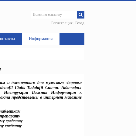
Регистрация
|
Вход
онтакты
Информация
и
вам и дженерикам для мужского здоровья
enafil Cialis Tadalafil Сиалис Тадалафил
Ды Инструкции Важная Информация к
 акта представлены в интернет магазине
 таблеткам
 препарату
му средству
оу средству