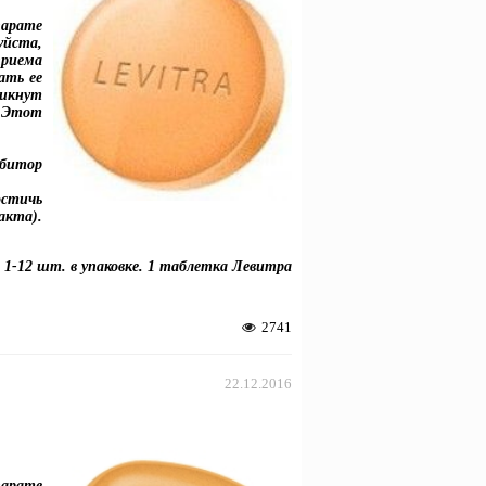
арате
йста,
риема
ать ее
икнут
. Этот
битор
остичь
кта).
1-12 шт. в упаковке. 1 таблетка Левитра
2741
22.12.2016
арате