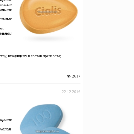
ельно
раните
ельные
ям.
ильной
тву, входящему в состав препарата;
2617
22.12.2016
парате
чалом