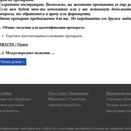
Сохраните инструкцию. Возможно, вы захотите прочитать ее еще ра
Если вам будет что-то непонятно или у вас возникнут дополнит
вопросы, то обратитесь к врачу или фармацевту.
Этот препарат предназначен для вас. Не передавайте его другим людя
1. Общие сведения для идентификации препарата.
1.1. Торговое (патентованное) название препарата.
ВИАГРА / Viagra
1.2. Международное название.
...
Читать дальше »
Скидки
Мы в сети / Контакты
Интернет-ма
ики от 30руб/шт
ВКонтакте
|
Facebook
Таблетки Нат
тная доставка
admin@vshop24.ru
Только качест
и и бонусы
продукция для
опирование материалов сайта без указания активной ссылки на первоисточ