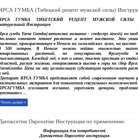
ЯРСА ГУМБА (Тибецкий рецепт мужской силы) Инструк
ЯРСА ГУМБА ТИБЕТСКИЙ РЕЦЕПТ МУЖСКОЙ СИЛЫ 
натуральный Инструкция
Ярса гумба Yarsa Gumba(латинское название - cordyceps sinesis) по ти
дословно означает летнее растение и зимнее насекомое. Это уник
растение, произрастающее в Непале на гималайских лугах, на высоте
3 500 метров. В Непале можно найти множество знаме
лекарственных растений, но популярность Ярсагумба п
ошеломляющая. Каждый год, в мае и июне, тысячи крестьян из отда
областей, рискуя жизнью, отправляются высоко в горы на сбор
Ярса
YarsaGumba
. Цена на эту целительную субстанцию продолжает раст
к ней.
Препарат ЯРСА ГУМБА представляет собой современную научную р
растительных экстрактов для повышения сексуальных возможност
ЯРСАГУМБА усиливает желание, укрепляет эрекцию, продлевае
чувствител
...
Читать дальше »
Дапоксетин Dapoxetine Инструкция по применению
Информация для потребителей
Дапоксетин Dapoxetine инструкция